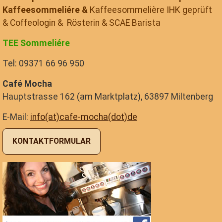
Kaffeesommeliére &
Kaffeesommelière IHK geprüft
& Coffeologin & Rösterin & SCAE Barista
TEE Sommeliére
Tel: 09371 66 96 950
Café Mocha
Hauptstrasse 162 (am Marktplatz), 63897 Miltenberg
E-Mail:
info(at)cafe-mocha(dot)de
KONTAKTFORMULAR