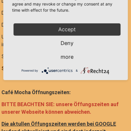
Der
Duft
.
agree and may revoke or change my consent at any
time with effect for the future.
Der erste
Schluck
.
Der
Moment
, der alles verändert.
Accept
Unser Kaffee wird nicht für Lager geröstet, sondern
Deny
immer ganz frisch für Sie.
Schenken Sie zu Ostern keinen Standard.
more
Schenken Sie Charakter. Tiefe. Luxus.
Powered by
&
Café Mocha Öffnungszeiten:
BITTE BEACHTEN SIE: unsere Öffungszeiten auf
unserer Webseite können abweichen.
Die aktullen Öffungszeiten werden bei GOOGLE