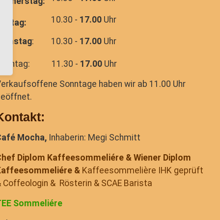
onnerstag:
10.30 -
17.00
Uhr
reitag:
Samstag
:
10.30 -
17.00
Uhr
Sonntag: 11.30 -
17.00
Uhr
erkaufsoffene Sonntage haben wir ab 11.00 Uhr
eöffnet.
Kontakt:
Café Mocha,
Inhaberin: Megi Schmitt
hef Diplom Kaffeesommeliére
& Wiener Diplom
Kaffeesommeliére &
Kaffeesommelière IHK geprüft
 Coffeologin & Rösterin & SCAE Barista
TEE Sommeliére