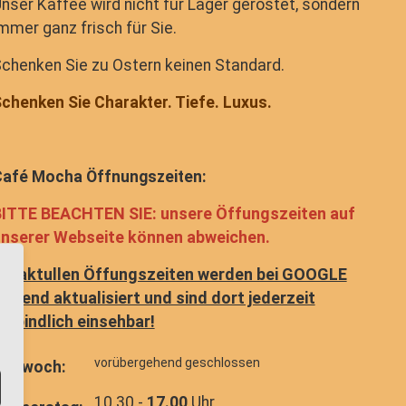
nser Kaffee wird nicht für Lager geröstet, sondern
mmer ganz frisch für Sie.
chenken Sie zu Ostern keinen Standard.
chenken Sie Charakter. Tiefe. Luxus.
afé Mocha Öffnungszeiten:
ITTE BEACHTEN SIE: unsere Öffungszeiten auf
nserer Webseite können abweichen.
ie aktullen Öffungszeiten werden bei GOOGLE
aufend aktualisiert und sind dort jederzeit
erbindlich einsehbar!
vorübergehend geschlossen
ittwoch:
10.30 -
17.00
Uhr