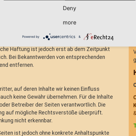
D
r eigene Inhalte auf diesen Seiten nach den
Deny
 10 TMG sind wir als Diensteanbieter jedoch
F
 fremde Informationen zu überwachen oder nach
more
ätigkeit hinweisen.
Powered by
&
utzung von Informationen nach den allgemeinen
iche Haftung ist jedoch erst ab dem Zeitpunkt
V
lich. Bei Bekanntwerden von entsprechenden
g
end entfernen.
ter, auf deren Inhalte wir keinen Einfluss
 auch keine Gewähr übernehmen. Für die Inhalte
C
 oder Betreiber der Seiten verantwortlich. Die
ung auf mögliche Rechtsverstöße überprüft.
&
nkung nicht erkennbar.
 Seiten ist jedoch ohne konkrete Anhaltspunkte