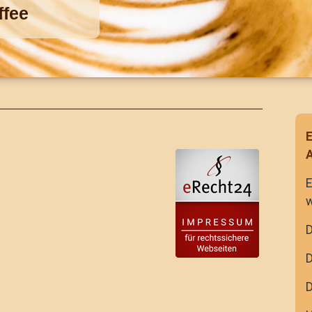
ffee
E
A
E
w
D