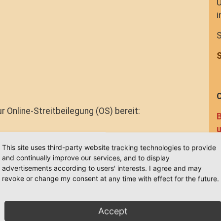
U
i
S
S
C
 Online-Streitbeilegung (OS) bereit:
B
u
m.
This site uses third-party website tracking technologies to provide
D
al­schlichtungs­stelle
and continually improve our services, and to display
l
advertisements according to users' interests. I agree and may
v
egungsverfahren vor einer
revoke or change my consent at any time with effect for the future.
M
Accept