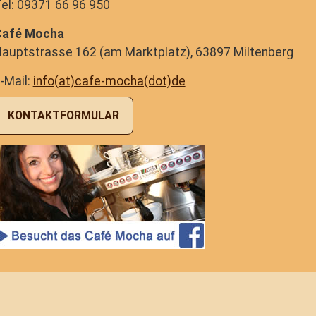
el: 09371 66 96 950
Café Mocha
auptstrasse 162 (am Marktplatz), 63897 Miltenberg
-Mail:
info(at)cafe-mocha(dot)de
KONTAKTFORMULAR